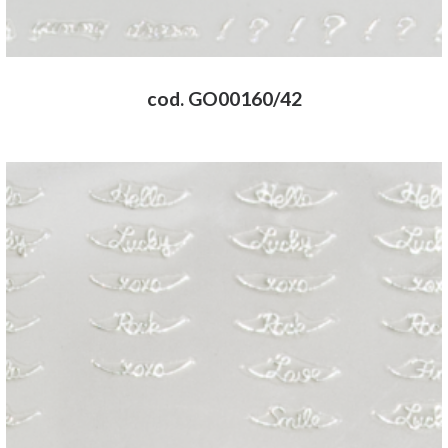
cod. GO00160/42