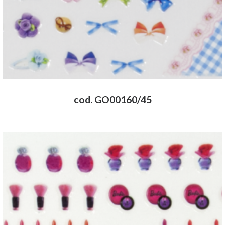
cod. GO00160/45