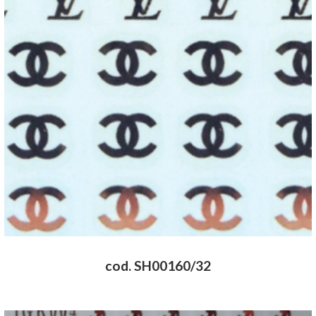
cod. SH00160/32