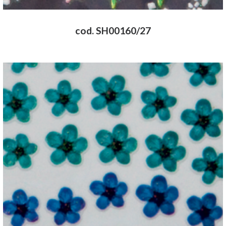
cod. SH00160/27