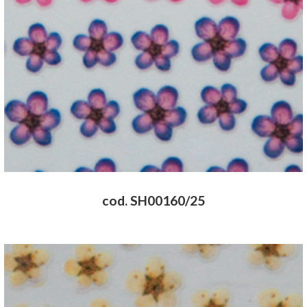
cod. SH00160/25