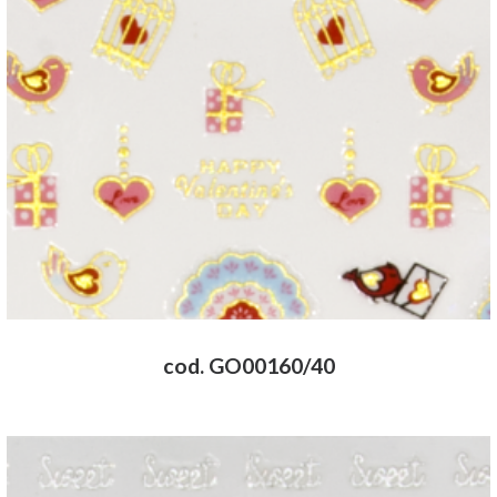
cod. GO00160/40