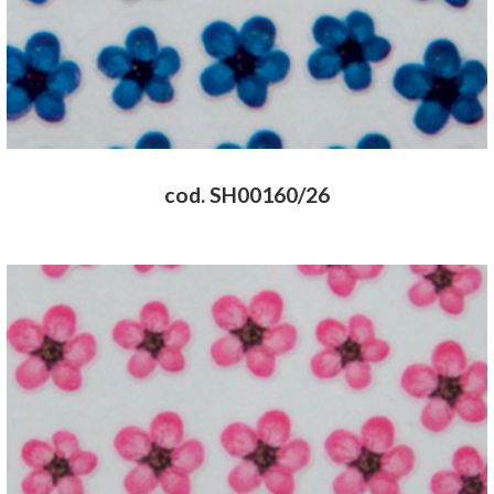
cod. SH00160/26