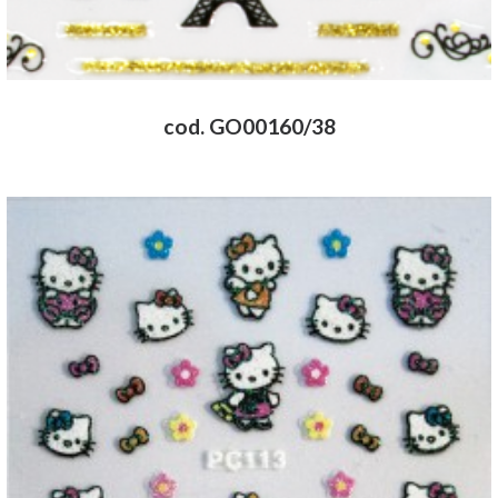
cod. GO00160/38