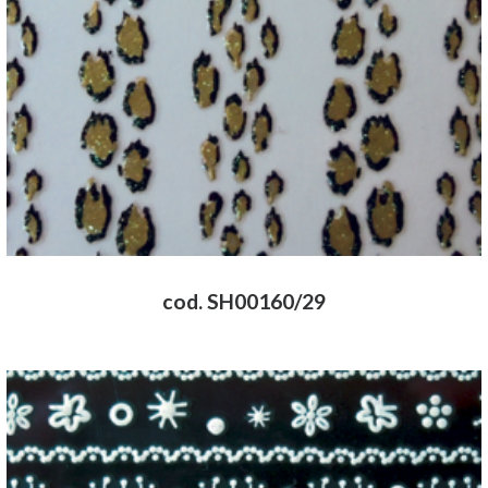
cod. SH00160/29