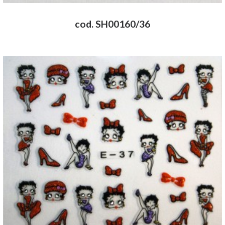
cod. SH00160/36