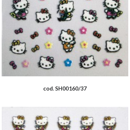
cod. SH00160/37