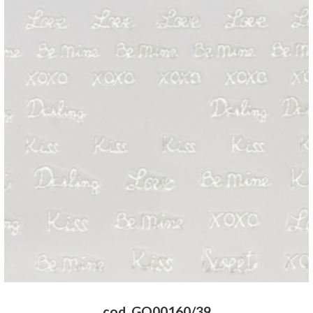
cod. GO00160/39