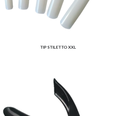
TIP STILETTO XXL