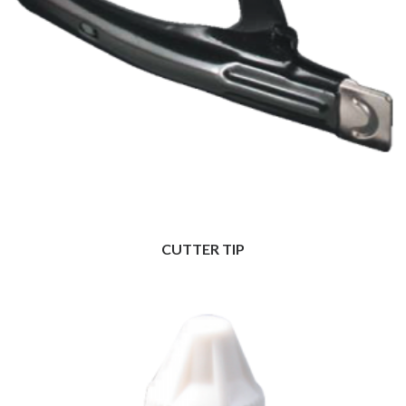
CUTTER TIP