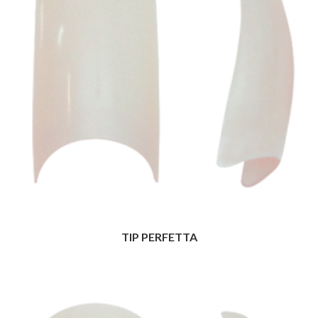
TIP PERFETTA