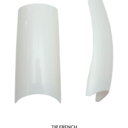
TIP FRENCH