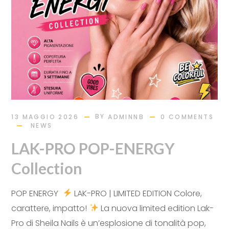
BY
13 MAGGIO 2026
ADMINNB
0 COMMENTS
NEWS
LAK-PRO POP-ENERGY
Collection
POP ENERGY
LAK-PRO | LIMITED EDITION Colore,
carattere, impatto!
La nuova limited edition Lak-
Pro di Sheila Nails è un’esplosione di tonalità pop,