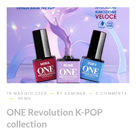
BY
19 MAGGIO 2026
ADMINNB
0 COMMENTS
NEWS
ONE Revolution K-POP
collection