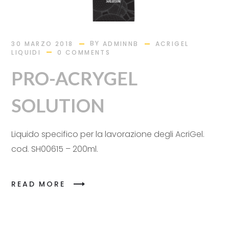
BY
30 MARZO 2018
ADMINNB
ACRIGEL
LIQUIDI
0 COMMENTS
PRO-ACRYGEL
SOLUTION
Liquido specifico per la lavorazione degli AcriGel.
cod. SH00615 – 200ml.
READ MORE