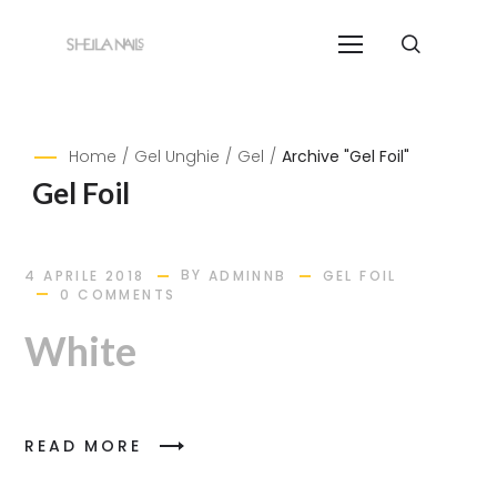
Home
/
Gel Unghie
/
Gel
/
Archive "Gel Foil"
Gel Foil
BY
4 APRILE 2018
ADMINNB
GEL FOIL
0 COMMENTS
White
READ MORE