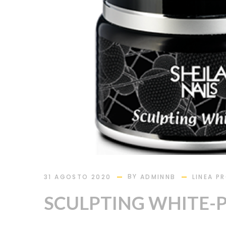
BY
31 AGOSTO 2020
ADMINNB
LINEA P
SCULPTING WHITE-