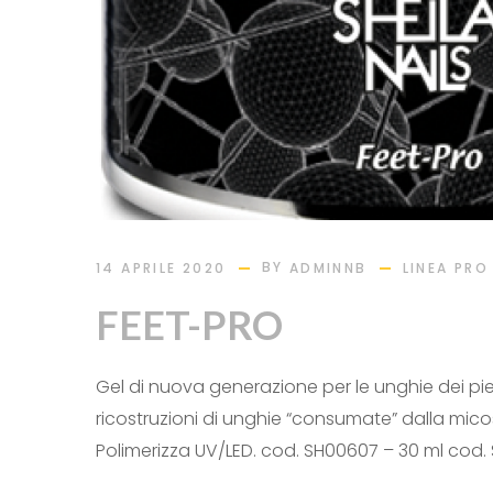
BY
14 APRILE 2020
ADMINNB
LINEA PRO
FEET-PRO
Gel di nuova generazione per le unghie dei pie
ricostruzioni di unghie “consumate” dalla mico
Polimerizza UV/LED. cod. SH00607 – 30 ml cod.