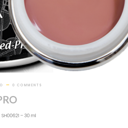
RO
0 COMMENTS
PRO
. SH00621 – 30 ml