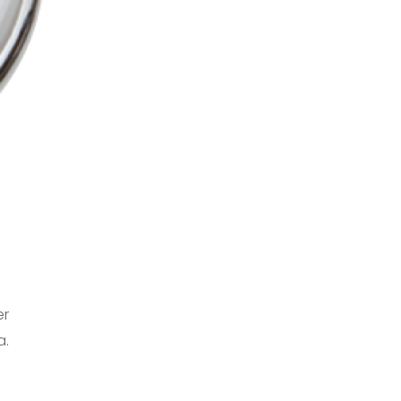
er
a.