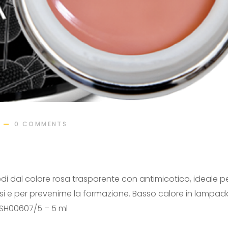
0 COMMENTS
di dal colore rosa trasparente con antimicotico, ideale p
si e per prevenirne la formazione. Basso calore in lampad
 SH00607/5 – 5 ml