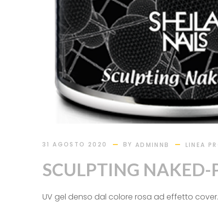
BY
31 AGOSTO 2020
ADMINNB
LINEA P
SCULPTING NAKED-
UV gel denso dal colore rosa ad effetto cover