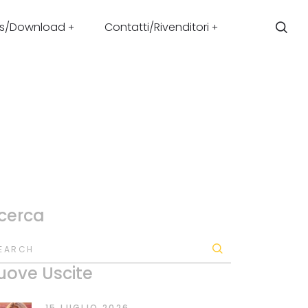
s/Download
Contatti/Rivenditori
icerca
EARCH
uove Uscite
15 LUGLIO 2026