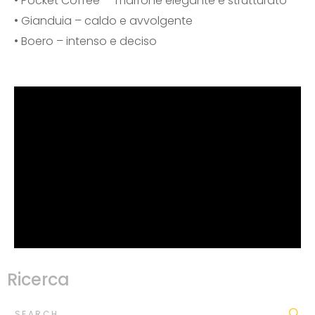
• Pocket Coffee – marrone elegante e strutturato
• Gianduia – caldo e avvolgente
• Boero – intenso e deciso
Ricerca
SEARCH