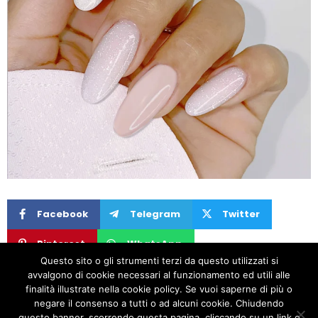
Facebook
Telegram
Twitter
Pinterest
WhatsApp
Questo sito o gli strumenti terzi da questo utilizzati si
avvalgono di cookie necessari al funzionamento ed utili alle
PREVIOUS
NEXT
finalità illustrate nella cookie policy. Se vuoi saperne di più o
negare il consenso a tutti o ad alcuni cookie. Chiudendo
ONE Revolution – BEACHES LMTD Collection
UV Lacquer – DOPAMINE Collection
questo banner, scorrendo questa pagina, cliccando su un link o