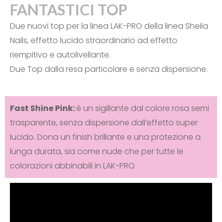
FANTASTICI TOP
Due nuovi top per la linea LAK-PRO della linea Sheila
Nails, effetto lucido straordinario ad effetto
riempitivo e autolivellante.
Due Top dalla resa particolare e senza dispersione.
Fast Shine Pink:
è un sigillante dal colore rosa semi
trasparente, senza dispersione dall’effetto super
lucido. Dona un finish brillante e una protezione a
lunga durata, sia come nude che per tutte le
colorazioni abbinabili in LAK-PRO