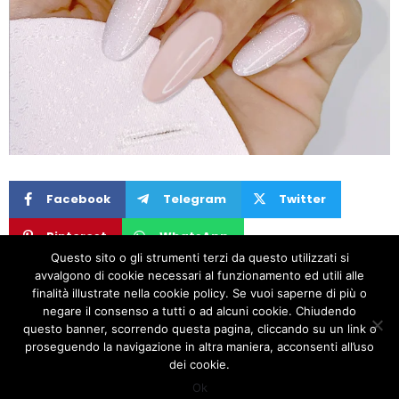
Facebook
Telegram
Twitter
Pinterest
WhatsApp
Questo sito o gli strumenti terzi da questo utilizzati si
avvalgono di cookie necessari al funzionamento ed utili alle
PREVIOUS
NEXT
finalità illustrate nella cookie policy. Se vuoi saperne di più o
negare il consenso a tutti o ad alcuni cookie. Chiudendo
Maxi: Scopri i Nuovi Formati da 50 ml per i Nostri Gel Costruttori!
Un Gioco di Colori: Scopri la Magia di LAK-PRO Diamond Disco!
questo banner, scorrendo questa pagina, cliccando su un link o
proseguendo la navigazione in altra maniera, acconsenti all’uso
Copyright © 2020 Sheila Nails. All Rights Reserved
dei cookie.
Facebook
Instagram
Contacts
Ok