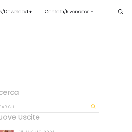
s/Download
Contatti/Rivenditori
icerca
EARCH
uove Uscite
15 LUGLIO 2026