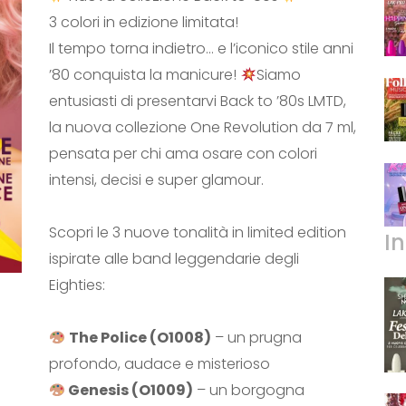
3 colori in edizione limitata!
Il tempo torna indietro… e l’iconico stile anni
’80 conquista la manicure!
Siamo
entusiasti di presentarvi Back to ’80s LMTD,
la nuova collezione One Revolution da 7 ml,
pensata per chi ama osare con colori
intensi, decisi e super glamour.
Scopri le 3 nuove tonalità in limited edition
I
ispirate alle band leggendarie degli
Eighties:
The Police (O1008)
– un prugna
profondo, audace e misterioso
Genesis (O1009)
– un borgogna