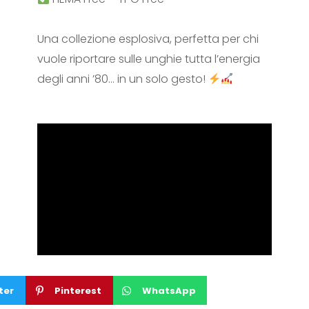
Una collezione esplosiva, perfetta per chi
vuole riportare sulle unghie tutta l’energia
degli anni ’80… in un solo gesto!
ter
Pinterest
WhatsApp