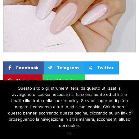
Facebook
Telegram
Twitter
Pinterest
WhatsApp
Questo sito o gli strumenti terzi da questo utilizzati si
avvalgono di cookie necessari al funzionamento ed utili alle
PREVIOUS
NEXT
finalità illustrate nella cookie policy. Se vuoi saperne di più o
negare il consenso a tutti o ad alcuni cookie. Chiudendo
Advanced Nail Form
PUNTA CONO IN CARBONIO
questo banner, scorrendo questa pagina, cliccando su un link o
proseguendo la navigazione in altra maniera, acconsenti all’uso
Copyright © 2020 Sheila Nails. All Rights Reserved
dei cookie.
Facebook
Instagram
Contacts
Ok