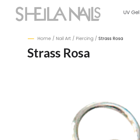
UV Gel
Home
/
Nail Art
/
Piercing
/
Strass Rosa
Strass Rosa