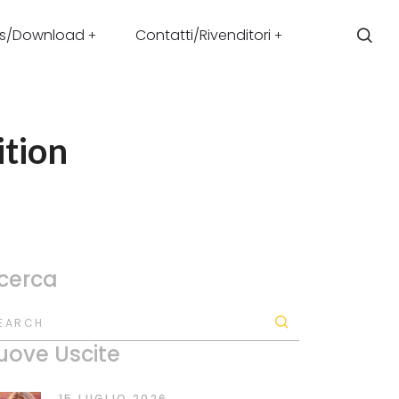
s/Download
Contatti/Rivenditori
ition
icerca
EARCH
uove Uscite
15 LUGLIO 2026