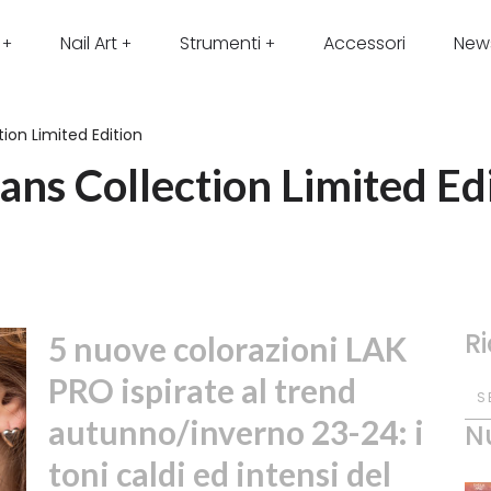
Nail Art
Strumenti
Accessori
New
ion Limited Edition
ans Collection Limited Ed
R
5 nuove colorazioni LAK
PRO ispirate al trend
S
autunno/inverno 23-24: i
N
toni caldi ed intensi del